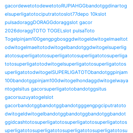
gacor
dewetoto
dewetoto
RUPIAHGG
bandotgg
dinartog
el
superligatoto
ciputratoto
slot77
depo 10k
slot
pulsa
doragg
DORAGG
doragg
slot gacor
2026
doragg
TOTO TOGEL
slot pulsa
Toto
Togel
pinjam100
gengpg
bosgg
dwitogel
dwitogel
maeltot
o
dwitogel
maeltoto
dwitogel
bandotgg
dwitogel
superlig
atoto
superligatoto
superligatoto
superligatoto
superliga
toto
superligatoto
dwitogel
superligatoto
superligatoto
s
uperligatoto
dwitogel
SUPERLIGATOTO
bandotgg
pinjam
100
bandotgg
pinjam100
dwitogel
hondagg
dwitogel
waya
ntogel
situs gacor
superligatoto
bandotgg
situs
gacor
suzuyatogel
slot
gacor
bandotgg
bandotgg
bandotgg
gengpg
ciputratoto
dwitogel
dwitogel
bandotgg
bandotgg
bandotgg
bandot
gg
idcashtoto
superligatoto
superligatoto
superligatoto
s
uperligatoto
superligatoto
superligatoto
superligatoto
su