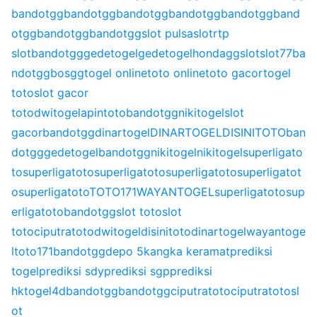
bandotgg
bandotgg
bandotgg
bandotgg
bandotgg
band
otgg
bandotgg
bandotgg
slot pulsa
slot
rtp
slot
bandotgg
gedetogel
gedetogel
hondagg
slot
slot77
ba
ndotgg
bosgg
togel online
toto online
toto gacor
togel
toto
slot gacor
toto
dwitogel
apintoto
bandotgg
nikitogel
slot
gacor
bandotgg
dinartogel
DINARTOGEL
DISINITOTO
ban
dotgg
gedetogel
bandotgg
nikitogel
nikitogel
superligato
to
superligatoto
superligatoto
superligatoto
superligatot
o
superligatoto
TOTO171
WAYANTOGEL
superligatoto
sup
erligatoto
bandotgg
slot toto
slot
toto
ciputratoto
dwitogel
disinitoto
dinartogel
wayantoge
l
toto171
bandotgg
depo 5k
angka keramat
prediksi
togel
prediksi sdy
prediksi sgp
prediksi
hk
togel4d
bandotgg
bandotgg
ciputratoto
ciputratoto
sl
ot