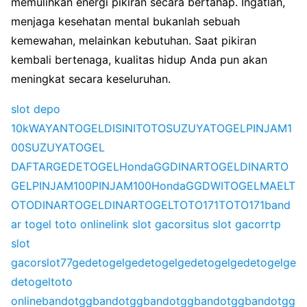
memulihkan energi pikiran secara bertahap. Ingatlah,
menjaga kesehatan mental bukanlah sebuah
kemewahan, melainkan kebutuhan. Saat pikiran
kembali bertenaga, kualitas hidup Anda pun akan
meningkat secara keseluruhan.
slot depo
10k
WAYANTOGEL
DISINITOTO
SUZUYATOGEL
PINJAM1
00
SUZUYATOGEL
DAFTAR
GEDETOGEL
HondaGG
DINARTOGEL
DINARTO
GEL
PINJAM100
PINJAM100
HondaGG
DWITOGEL
MAELT
OTO
DINARTOGEL
DINARTOGEL
TOTO171
TOTO171
band
ar togel toto online
link slot gacor
situs slot gacor
rtp
slot
gacor
slot77
gedetogel
gedetogel
gedetogel
gedetogel
ge
detogel
toto
online
bandotgg
bandotgg
bandotgg
bandotgg
bandotgg