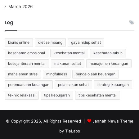
March 2026
Log
bisnis online
diet seimbang
gaya hidup sehat
kesehatan emosional
kesehatan mental
kesehatan tubuh
kesejahteraan mental
makanan sehat
manajemen keuangan
manajemen stres
mindfulness
pengelolaan keuangan
perencanaan keuangan
pola makan sehat
strategi keuangan
teknik relaksasi
tips kebugaran
tips kesehatan mental
© Copyright 2026, All Rights Reserved |
Jannah News Theme
by TieLabs