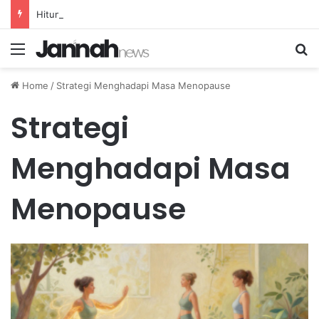
Hitung Kebutuhan Kalori Harian Secara Akurat untuk Menjaga Berat Badan Ideal Anda
Menu
Se
Home
/
Strategi Menghadapi Masa Menopause
Strategi
Menghadapi Masa
Menopause