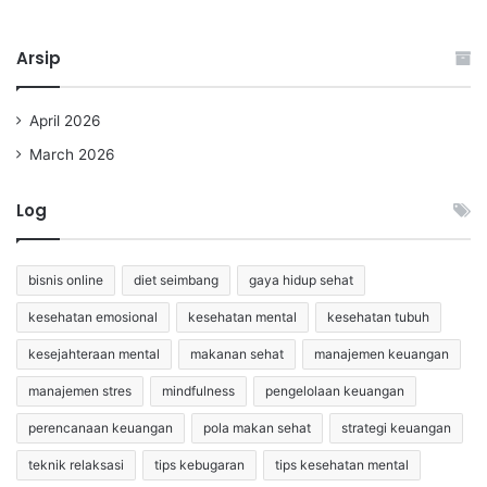
Arsip
April 2026
March 2026
Log
bisnis online
diet seimbang
gaya hidup sehat
kesehatan emosional
kesehatan mental
kesehatan tubuh
kesejahteraan mental
makanan sehat
manajemen keuangan
manajemen stres
mindfulness
pengelolaan keuangan
perencanaan keuangan
pola makan sehat
strategi keuangan
teknik relaksasi
tips kebugaran
tips kesehatan mental