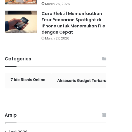
March 26, 2026
Cara Efektif Memanfaatkan
Fitur Pencarian Spotlight di
iPhone untuk Menemukan File
dengan Cepat
March 27, 2026
Categories
7 Ide Bisnis Online
Aksesoris Gadget Terbaru 2025
A
Arsip
April 2026