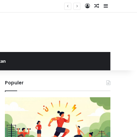
Log In
Random Article
Sidebar
kan
Populer