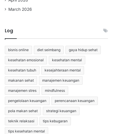
March 2026
Log
bisnis online
diet seimbang
gaya hidup sehat
kesehatan emosional
kesehatan mental
kesehatan tubuh
kesejahteraan mental
makanan sehat
manajemen keuangan
manajemen stres
mindfulness
pengelolaan keuangan
perencanaan keuangan
pola makan sehat
strategi keuangan
teknik relaksasi
tips kebugaran
tips kesehatan mental