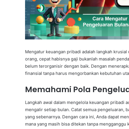
Mengatur keuangan pribadi adalah langkah krusial 
orang, cepat habisnya gaji bukanlah masalah pend
belum terorganisir dengan baik. Dengan menerapka
finansial tanpa harus mengorbankan kebutuhan ut
Memahami Pola Pengelua
Langkah awal dalam mengelola keuangan pribadi 
mengalir setiap bulan. Catat semua pengeluaran, ba
yang sebenarnya. Dengan cara ini, Anda dapat me
mana yang masih bisa ditekan tanpa mengganggu k