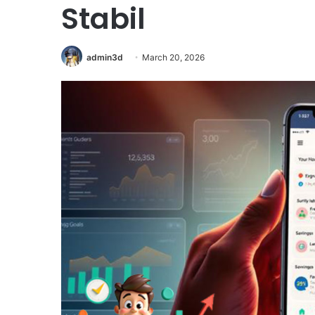
Stabil
admin3d
March 20, 2026