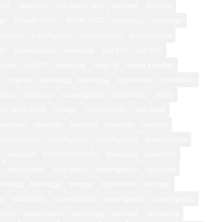
cor
togel toto
slot gacor toto
dwitogel
apintoto
gel
DINARTOGEL
DISINITOTO
bandotgg
gedetogel
ligatoto
superligatoto
superligatoto
superligatoto
oto
superligatoto
bandotgg
slot toto
slot toto
togel
toto171
bandotgg
depo 5k
angka keramat
togel4d
bandotgg
bandotgg
ciputratoto
ciputratoto
otgg
dinartogel
superligatoto
ciputratoto
slot77
lot gacor 2026
doragg
TOTO TOGEL
slot pulsa
dwitogel
maeltoto
dwitogel
maeltoto
dwitogel
superligatoto
superligatoto
superligatoto
superligatoto
o
dwitogel
SUPERLIGATOTO
bandotgg
pinjam100
wayantogel
situs gacor
superligatoto
bandotgg
andotgg
bandotgg
gengpg
ciputratoto
dwitogel
gg
idcashtoto
superligatoto
superligatoto
superligatoto
atoto
superligatoto
bandotgg
dwitogel
idcashtoto