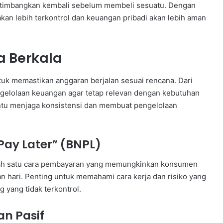
ertimbangkan kembali sebelum membeli sesuatu. Dengan
akan lebih terkontrol dan keuangan pribadi akan lebih aman
a Berkala
tuk memastikan anggaran berjalan sesuai rencana. Dari
engelolaan keuangan agar tetap relevan dengan kebutuhan
bantu menjaga konsistensi dan membuat pengelolaan
ay Later” (BNPL)
lah satu cara pembayaran yang memungkinkan konsumen
 hari. Penting untuk memahami cara kerja dan risiko yang
g yang tidak terkontrol.
n Pasif