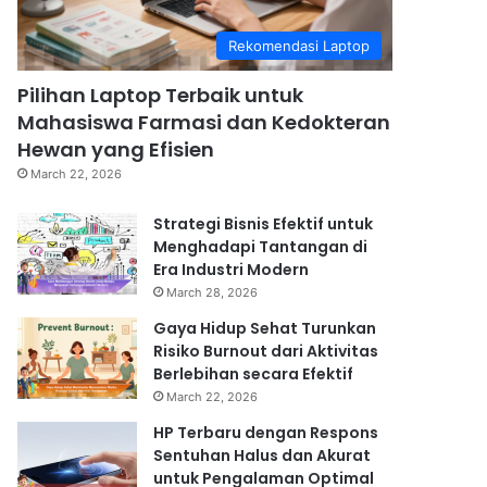
Rekomendasi Laptop
Pilihan Laptop Terbaik untuk
Mahasiswa Farmasi dan Kedokteran
Hewan yang Efisien
March 22, 2026
Strategi Bisnis Efektif untuk
Menghadapi Tantangan di
Era Industri Modern
March 28, 2026
Gaya Hidup Sehat Turunkan
Risiko Burnout dari Aktivitas
Berlebihan secara Efektif
March 22, 2026
HP Terbaru dengan Respons
Sentuhan Halus dan Akurat
untuk Pengalaman Optimal