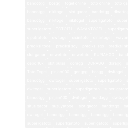
bandotgg
bosgg
togel online
toto online
toto ga
bandotgg
nikitogel
slot gacor
bandotgg
dinarto
bandotgg
nikitogel
nikitogel
superligatoto
super
superligatoto
TOTO171
WAYANTOGEL
superligat
ciputratoto
dwitogel
disinitoto
dinartogel
wayan
prediksi togel
prediksi sdy
prediksi sgp
prediksi hk
slot gacor
dewetoto
dewetoto
RUPIAHGG
band
depo 10k
slot pulsa
doragg
DORAGG
doragg
s
Toto Togel
pinjam100
gengpg
bosgg
dwitogel
bandotgg
dwitogel
superligatoto
superligatoto
dwitogel
superligatoto
superligatoto
superligatot
bandotgg
pinjam100
dwitogel
hondagg
dwitogel
situs gacor
suzuyatogel
slot gacor
bandotgg
b
dwitogel
bandotgg
bandotgg
bandotgg
bandot
superligatoto
superligatoto
superligatoto
superlig