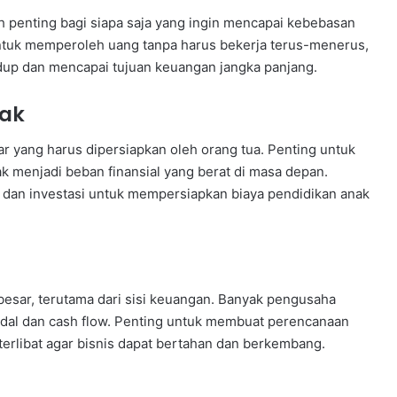
h penting bagi siapa saja yang ingin mencapai kebebasan
ntuk memperoleh uang tanpa harus bekerja terus-menerus,
up dan mencapai tujuan keuangan jangka panjang.
nak
ar yang harus dipersiapkan oleh orang tua. Penting untuk
ak menjadi beban finansial yang berat di masa depan.
 dan investasi untuk mempersiapkan biaya pendidikan anak
 besar, terutama dari sisi keuangan. Banyak pengusaha
dal dan cash flow. Penting untuk membuat perencanaan
rlibat agar bisnis dapat bertahan dan berkembang.