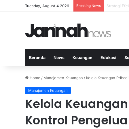
Tuesday, August 4 2026
Breaking News
Hitung Kebu
Beranda
News
Keuangan
Edukasi
So
Home
/
Manajemen Keuangan
/
Kelola Keuangan Pribadi
Manajemen Keuangan
Kelola Keuangan 
Kontrol Pengelu