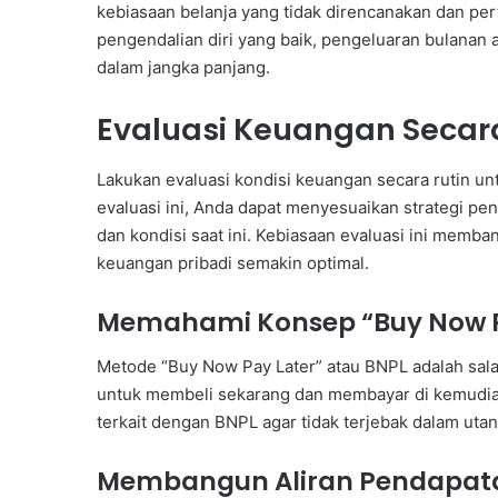
kebiasaan belanja yang tidak direncanakan dan p
pengendalian diri yang baik, pengeluaran bulanan 
dalam jangka panjang.
Evaluasi Keuangan Secar
Lakukan evaluasi kondisi keuangan secara rutin un
evaluasi ini, Anda dapat menyesuaikan strategi p
dan kondisi saat ini. Kebiasaan evaluasi ini mem
keuangan pribadi semakin optimal.
Memahami Konsep “Buy Now P
Metode “Buy Now Pay Later” atau BNPL adalah sa
untuk membeli sekarang dan membayar di kemudian
terkait dengan BNPL agar tidak terjebak dalam utan
Membangun Aliran Pendapata