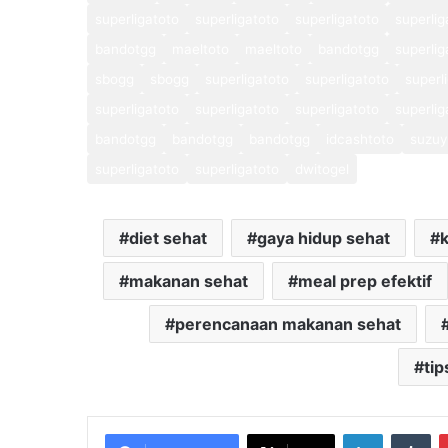
superligatoto
superligatoto
superligatoto
superlig
bandotgg
maeltoto
maeltoto
bandotgg
superlig
sbogg
sbogg
superligatoto
superligatoto
superl
superligatoto
superligatoto
superligatoto
superlig
bandotgg
bandotgg
bandotgg
idcashtoto
suzuy
superligatoto
superligatoto
dwitogel
diet sehat
gaya hidup sehat
k
makanan sehat
meal prep efektif
perencanaan makanan sehat
tip
LinkedIn
Tu