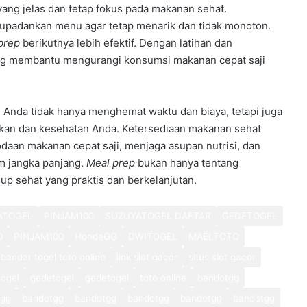
yang jelas dan tetap fokus pada makanan sehat.
upadankan menu agar tetap menarik dan tidak monoton.
prep
berikutnya lebih efektif. Dengan latihan dan
ng membantu mengurangi konsumsi makanan cepat saji
, Anda tidak hanya menghemat waktu dan biaya, tetapi juga
akan dan kesehatan Anda. Ketersediaan makanan sehat
aan makanan cepat saji, menjaga asupan nutrisi, dan
m jangka panjang.
Meal prep
bukan hanya tentang
p sehat yang praktis dan berkelanjutan.
ATOGEL
PINJAM100
SUZUYATOGEL DAFTAR
GEDETOGEL
0
PINJAM100
HondaGG
DWITOGEL
MAELTOTO
bandar togel toto online
link slot gacor
situs slot gacor
ogel
gedetogel
gedetogel
toto online
bandotgg
tgg
bandotgg
bandotgg
bandotgg
bandotgg
bandotgg