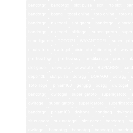
bandotgg
bandotgg
slot pulsa
slot
rtp slot
ba
bandotgg
bosgg
togel online
toto online
toto ga
bandotgg
nikitogel
slot gacor
bandotgg
dinarto
bandotgg
nikitogel
nikitogel
superligatoto
super
superligatoto
TOTO171
WAYANTOGEL
superligat
ciputratoto
dwitogel
disinitoto
dinartogel
wayan
prediksi togel
prediksi sdy
prediksi sgp
prediksi hk
slot gacor
dewetoto
dewetoto
RUPIAHGG
band
depo 10k
slot pulsa
doragg
DORAGG
doragg
s
Toto Togel
pinjam100
gengpg
bosgg
dwitogel
bandotgg
dwitogel
superligatoto
superligatoto
dwitogel
superligatoto
superligatoto
superligatot
bandotgg
pinjam100
dwitogel
hondagg
dwitogel
situs gacor
suzuyatogel
slot gacor
bandotgg
b
dwitogel
bandotgg
bandotgg
bandotgg
bandot