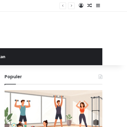
Log In
Random Article
Sidebar
a
kan
Populer