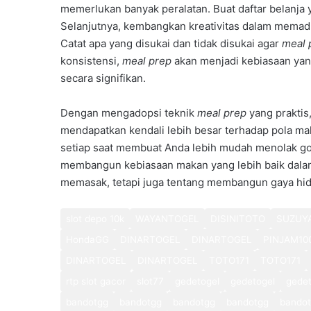
memerlukan banyak peralatan. Buat daftar belanja 
Selanjutnya, kembangkan kreativitas dalam memad
Catat apa yang disukai dan tidak disukai agar
meal 
konsistensi,
meal prep
akan menjadi kebiasaan ya
secara signifikan.
Dengan mengadopsi teknik
meal prep
yang praktis
mendapatkan kendali lebih besar terhadap pola m
setiap saat membuat Anda lebih mudah menolak god
membangun kebiasaan makan yang lebih baik dala
memasak, tetapi juga tentang membangun gaya hidu
slot depo 10k
WAYANTOGEL
DISINITOTO
SUZUY
HondaGG
DINARTOGEL
DINARTOGEL
PINJAM10
DINARTOGEL
DINARTOGEL
TOTO171
TOTO171
rtp slot gacor
slot77
gedetogel
gedetogel
gedet
bandotgg
bandotgg
bandotgg
bandotgg
bando