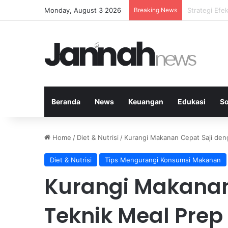
Monday, August 3 2026
Breaking News
Hitung Kebut
Beranda
News
Keuangan
Edukasi
So
Home
/
Diet & Nutrisi
/
Kurangi Makanan Cepat Saji deng
Diet & Nutrisi
Tips Mengurangi Konsumsi Makanan
Kurangi Makanan
Teknik Meal Prep 