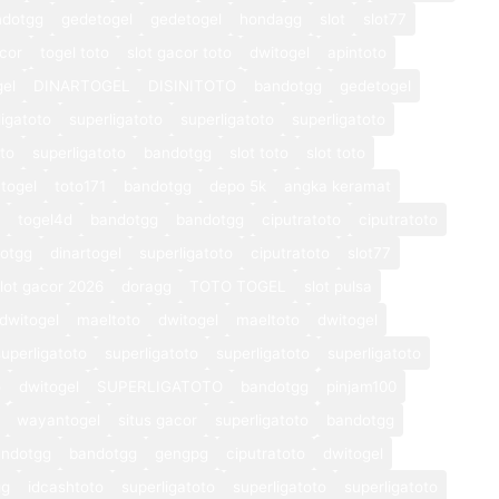
ndotgg
gedetogel
gedetogel
hondagg
slot
slot77
cor
togel toto
slot gacor toto
dwitogel
apintoto
gel
DINARTOGEL
DISINITOTO
bandotgg
gedetogel
ligatoto
superligatoto
superligatoto
superligatoto
oto
superligatoto
bandotgg
slot toto
slot toto
togel
toto171
bandotgg
depo 5k
angka keramat
togel4d
bandotgg
bandotgg
ciputratoto
ciputratoto
otgg
dinartogel
superligatoto
ciputratoto
slot77
lot gacor 2026
doragg
TOTO TOGEL
slot pulsa
dwitogel
maeltoto
dwitogel
maeltoto
dwitogel
superligatoto
superligatoto
superligatoto
superligatoto
o
dwitogel
SUPERLIGATOTO
bandotgg
pinjam100
wayantogel
situs gacor
superligatoto
bandotgg
andotgg
bandotgg
gengpg
ciputratoto
dwitogel
gg
idcashtoto
superligatoto
superligatoto
superligatoto