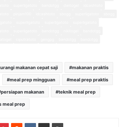
atoto
superligatoto
bandotgg
dwitogel
idcashtoto
atoto
pinjam100
idcashtoto
sbogg
superligatoto
sbogg
igatoto
superligatoto
superligatoto
superligatoto
atoto
superligatoto
bandotgg
nikitogel
bandotgg
atogel
ciputratoto
gengpg
bandotgg
bandotgg
urangi makanan cepat saji
makanan praktis
meal prep mingguan
meal prep praktis
persiapan makanan
teknik meal prep
s meal prep
mblr
Pinterest
Reddit
VKontakte
Share via Email
Print