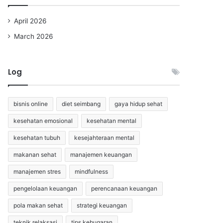
April 2026
March 2026
Log
bisnis online
diet seimbang
gaya hidup sehat
kesehatan emosional
kesehatan mental
kesehatan tubuh
kesejahteraan mental
makanan sehat
manajemen keuangan
manajemen stres
mindfulness
pengelolaan keuangan
perencanaan keuangan
pola makan sehat
strategi keuangan
teknik relaksasi
tips kebugaran