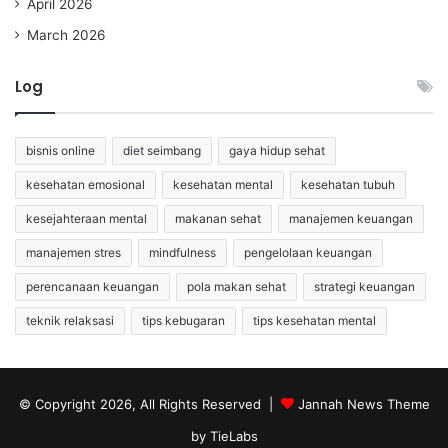
April 2026
March 2026
Log
bisnis online
diet seimbang
gaya hidup sehat
kesehatan emosional
kesehatan mental
kesehatan tubuh
kesejahteraan mental
makanan sehat
manajemen keuangan
manajemen stres
mindfulness
pengelolaan keuangan
perencanaan keuangan
pola makan sehat
strategi keuangan
teknik relaksasi
tips kebugaran
tips kesehatan mental
© Copyright 2026, All Rights Reserved |
Jannah News Theme
by TieLabs